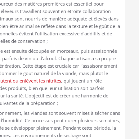
oureux des matières premières est essentiel pour
éleveurs travaillent souvent en étroite collaboration
animaux sont nourris de manière adéquate et élevés dans
ien-être animal se reflète dans la texture et le goût de la
nnelles évitent l’utilisation excessive d’additifs et de
lles de conservation ;
de est ensuite découpée en morceaux, puis assaisonnée
t parfois de vin ou d’alcool. Chaque artisan a sa propre
énération. Cette étape est cruciale car l’assaisonnement
dominer le goût naturel de la viande, mais plutôt le
utent ou enlèvent les nitrites
, qui jouent un rôle
es produits, bien que leur utilisation soit parfois
r la santé. L’objectif est de créer une harmonie de
uivantes de la préparation ;
sonnement, les viandes sont souvent mises à sécher dans
d’humidité. Ce processus peut durer plusieurs semaines,
de se développer pleinement. Pendant cette période, la
arômes. Les environnements de séchage sont