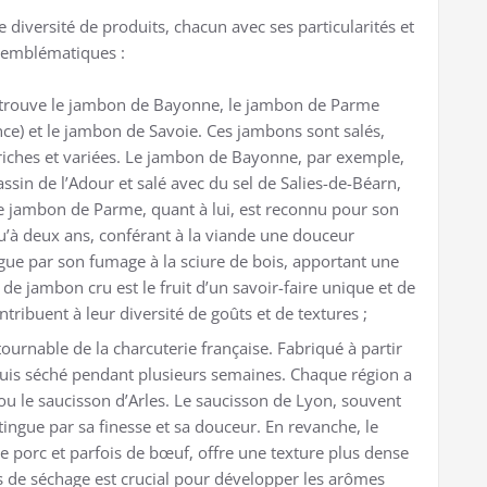
e diversité de produits, chacun avec ses particularités et
s emblématiques :
n trouve le jambon de Bayonne, le jambon de Parme
ance) et le jambon de Savoie. Ces jambons sont salés,
 riches et variées. Le jambon de Bayonne, par exemple,
assin de l’Adour et salé avec du sel de Salies-de-Béarn,
Le jambon de Parme, quant à lui, est reconnu pour son
u’à deux ans, conférant à la viande une douceur
gue par son fumage à la sciure de bois, apportant une
de jambon cru est le fruit d’un savoir-faire unique et de
tribuent à leur diversité de goûts et de textures ;
ournable de la charcuterie française. Fabriqué à partir
puis séché pendant plusieurs semaines. Chaque région a
ou le saucisson d’Arles. Le saucisson de Lyon, souvent
tingue par sa finesse et sa douceur. En revanche, le
e porc et parfois de bœuf, offre une texture plus dense
s de séchage est crucial pour développer les arômes